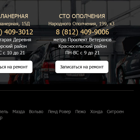
ПЛАНЕРНАЯ
СТО ОПОЛЧЕНИЯ
ланерная, 15Д
Народного Ополчения, 199, к3
) 409-3012
8 (812) 409-9006
тарая Деревня
метро Проспект Ветеранов
рский район
Красносельский район
 с 10 до 21
ПН-ВС с 9 до 21
ься на ремонт
Записаться на ремонт
пель
Мазда
Вольво
Ленд Ровер
Пежо
Хонда
Ситроен
ар