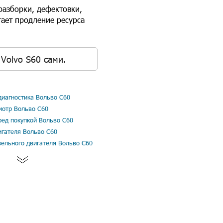
разборки, дефектовки,
гает продление ресурса
Volvo S60 сами.
иагностика Вольво С60
мотр Вольво С60
ред покупкой Вольво С60
игателя Вольво С60
зельного двигателя Вольво С60