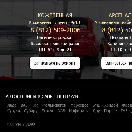
КОЖЕВЕННАЯ
АРСЕНАЛ
Кожевенная линия 29к13
Арсенальная набе
8 (812) 509-2006
8 (812) 5
Василеостровская
Площадь Л
Василеостровский район
Калинински
ПН-ВС с 9 до 21
ПН-ВС с 9
Записаться на ремонт
Записаться н
АВТОСЕРВИСЫ В САНКТ-ПЕТЕРБУРГЕ
Лада
ВАЗ
Киа
Фольксваген
Мерседес
БМВ
Хендай
Форд
Сузуки
Субару
Лексус
УАЗ
Инфинити
Дэу
Порше
ГАЗ
ФОРУМ VOLVO