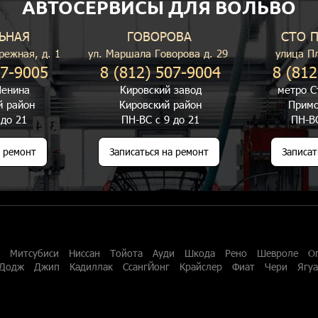
АВТОСЕРВИСЫ ДЛЯ ВОЛЬВО
ЬНАЯ
ГОВОРОВА
СТО 
режная, д. 1
ул. Маршала Говорова д. 29
улица П
07-9005
8 (812) 507-9004
8 (812
енина
Кировский завод
метро С
й район
Кировский район
Примо
 до 21
ПН-ВС с 9 до 21
ПН-ВС
а ремонт
Записаться на ремонт
Записат
Митсубиси
Ниссан
Тойота
Ауди
Шкода
Рено
Шевроле
О
Додж
Джип
Кадиллак
СсангЙонг
Крайслер
Фиат
Чери
Ягу