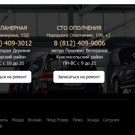
ПЛАНЕРНАЯ
СТО ОПОЛЧЕНИЯ
ланерная, 15Д
Народного Ополчения, 199, к3
) 409-3012
8 (812) 409-9006
тарая Деревня
метро Проспект Ветеранов
рский район
Красносельский район
 с 10 до 21
ПН-ВС с 9 до 21
ься на ремонт
Записаться на ремонт
пель
Мазда
Вольво
Ленд Ровер
Пежо
Хонда
Ситроен
ар