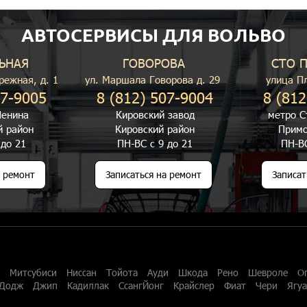
АВТОСЕРВИСЫ ДЛЯ ВОЛЬВО
ЬНАЯ
ГОВОРОВА
СТО 
режная, д. 1
ул. Маршала Говорова д. 29
улица П
07-9005
8 (812) 507-9004
8 (812
енина
Кировский завод
метро С
й район
Кировский район
Примо
 до 21
ПН-ВС с 9 до 21
ПН-ВС
а ремонт
Записаться на ремонт
Записат
Митсубиси
Ниссан
Тойота
Ауди
Шкода
Рено
Шевроле
О
Додж
Джип
Кадиллак
СсангЙонг
Крайслер
Фиат
Чери
Ягу