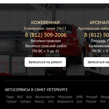
КОЖЕВЕННАЯ
АРСЕНАЛ
Кожевенная линия 29к13
Арсенальная набе
8 (812) 509-2006
8 (812) 5
Василеостровская
Площадь Л
Василеостровский район
Калинински
ПН-ВС с 9 до 21
ПН-ВС с 9
Записаться на ремонт
Записаться н
АВТОСЕРВИСЫ В САНКТ-ПЕТЕРБУРГЕ
Лада
ВАЗ
Киа
Фольксваген
Мерседес
БМВ
Хендай
Форд
Сузуки
Субару
Лексус
УАЗ
Инфинити
Дэу
Порше
ГАЗ