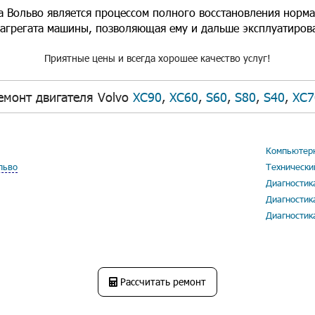
а Вольво является процессом полного восстановления норм
 агрегата машины, позволяющая ему и дальше эксплуатиров
Приятные цены и всегда хорошее качество услуг!
емонт двигателя Volvo
XC90
,
XC60
,
S60
,
S80
,
S40
,
XC7
Компьютерн
льво
Технически
Диагностик
Диагностик
Диагностик
Рассчитать ремонт